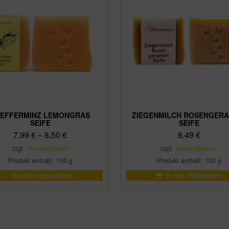
EFFERMINZ LEMONGRAS
ZIEGENMILCH ROSENGERA
SEIFE
SEIFE
7,99
€
–
8,50
€
8,49
€
zzgl.
Versandkosten
zzgl.
Versandkosten
Produkt enthält: 100
g
Produkt enthält: 100
g
Dieses
Ausführung wählen
In den Warenkorb
Produkt
weist
mehrere
Varianten
auf.