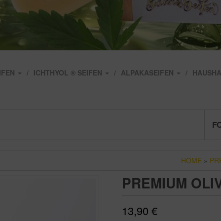
IFEN
ICHTHYOL ® SEIFEN
ALPAKASEIFEN
HAUSHA
FO
HOME
»
PR
PREMIUM OLI
13,90
€