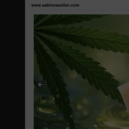
Skip
www.sabinesseifen.com
to
the
content