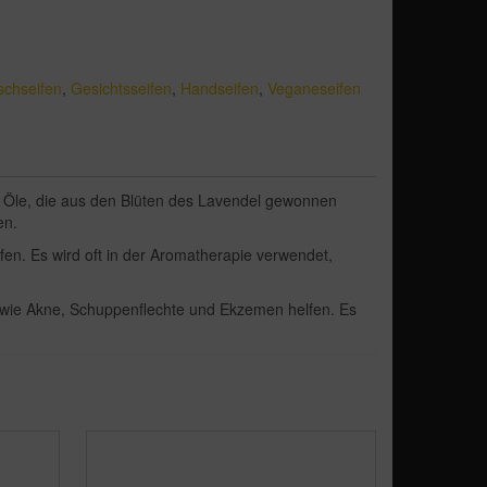
schseifen
,
Gesichtsseifen
,
Handseifen
,
Veganeseifen
en Öle, die aus den Blüten des Lavendel gewonnen
en.
en. Es wird oft in der Aromatherapie verwendet,
wie Akne, Schuppenflechte und Ekzemen helfen. Es