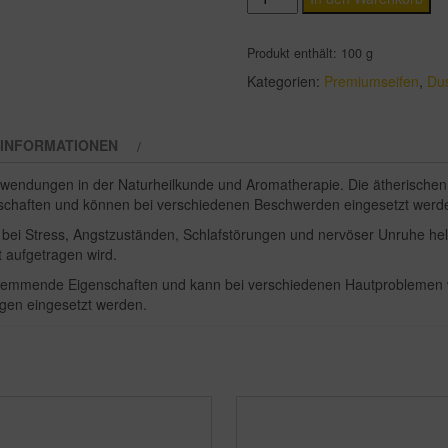
Olive-
Lavendelseife
Produkt enthält: 100
g
Menge
Kategorien:
Premiumseifen
,
Du
 INFORMATIONEN
n Anwendungen in der Naturheilkunde und Aromatherapie. Die ätherisch
chaften und können bei verschiedenen Beschwerden eingesetzt werd
ei Stress, Angstzuständen, Schlafstörungen und nervöser Unruhe helf
 aufgetragen wird.
shemmende Eigenschaften und kann bei verschiedenen Hautproblemen 
en eingesetzt werden.