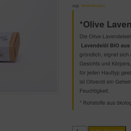
zzgl.
Versandkosten
*Olive Laven
Die Olive-Lavendelseif
Lavendelöl BIO aus 
gründlich, eignet sic
Gesichts und Körpers,
für jeden Hauttyp geei
ist Olivenöl ein Gehe
Feuchtigkeit.
* Rohstoffe aus ökol
Premium
In den Warenkorb