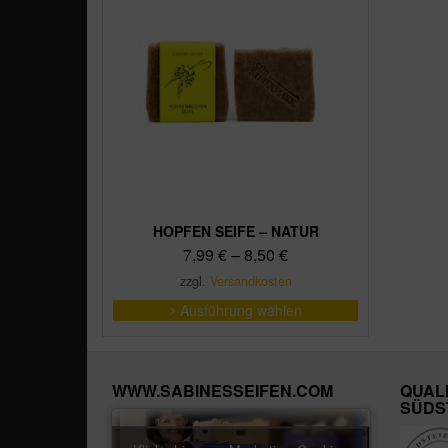
HOPFEN SEIFE – NATUR
7,99
€
–
8,50
€
zzgl.
Versandkosten
Dieses
Ausführung wählen
Produkt
weist
mehrere
Varianten
WWW.SABINESSEIFEN.COM
QUAL
auf.
SÜDS
Die
Optionen