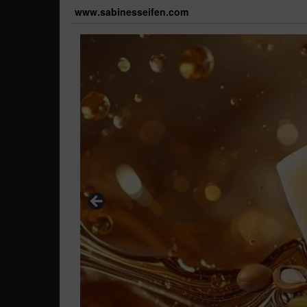
Skip
www.sabinesseifen.com
to
the
content