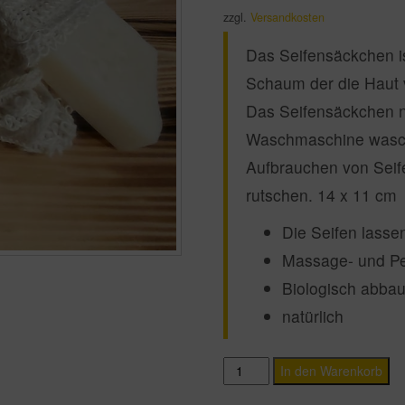
zzgl.
Versandkosten
Das Seifensäckchen is
Schaum der die Haut 
Das Seifensäckchen n
Waschmaschine wasch
Aufbrauchen von Seif
rutschen. 14 x 11 cm
Die Seifen lasse
Massage- und Pee
Biologisch abba
natürlich
Seifensackerl
In den Warenkorb
Sisal