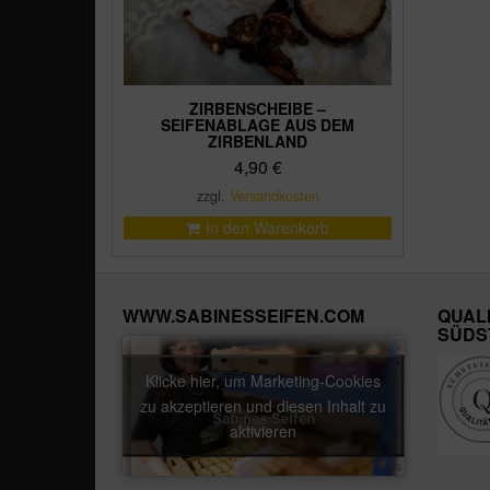
ZIRBENSCHEIBE –
SEIFENABLAGE AUS DEM
ZIRBENLAND
4,90
€
zzgl.
Versandkosten
In den Warenkorb
WWW.SABINESSEIFEN.COM
QUAL
SÜDS
Klicke hier, um Marketing-Cookies
zu akzeptieren und diesen Inhalt zu
aktivieren