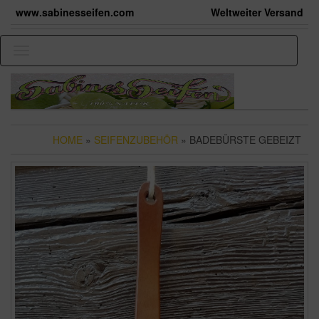
Skip
www.sabinesseifen.com
Weltweiter Versand
to
the
content
Toggle
navigation
HOME
»
SEIFENZUBEHÖR
» BADEBÜRSTE GEBEIZT