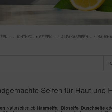
IFEN
ICHTHYOL ® SEIFEN
ALPAKASEIFEN
HAUSHA
FO
dgemachte Seifen für Haut und 
Naturseifen ob
,
od
ien
Haarseife
Bioseife, Duschseife