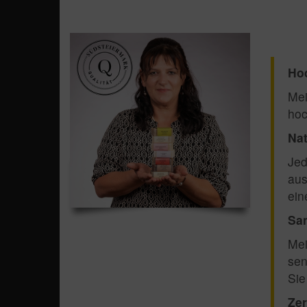
Hoc
Mei
hoc
Nat
Jed
aus
ein
San
Mei
sen
Sie
Zer