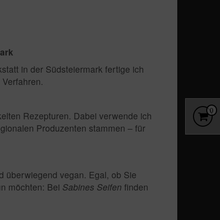
ark
tatt in der Südsteiermark fertige ich
 Verfahren.
0
ckelten Rezepturen. Dabei verwende ich
regionalen Produzenten stammen – für
nd überwiegend vegan. Egal, ob Sie
tun möchten: Bei
Sabines Seifen
finden