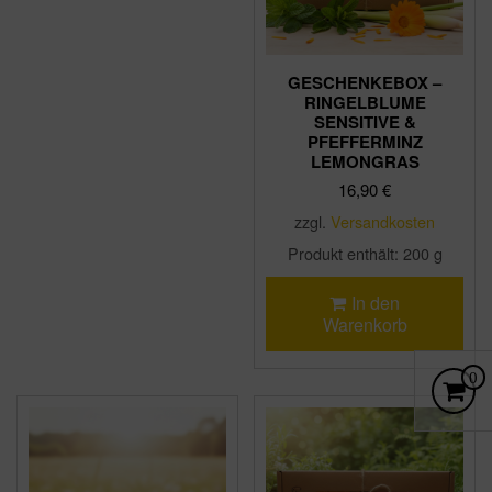
GESCHENKEBOX –
RINGELBLUME
SENSITIVE &
PFEFFERMINZ
LEMONGRAS
16,90
€
zzgl.
Versandkosten
Produkt enthält: 200
g
In den
Warenkorb
ES B
0