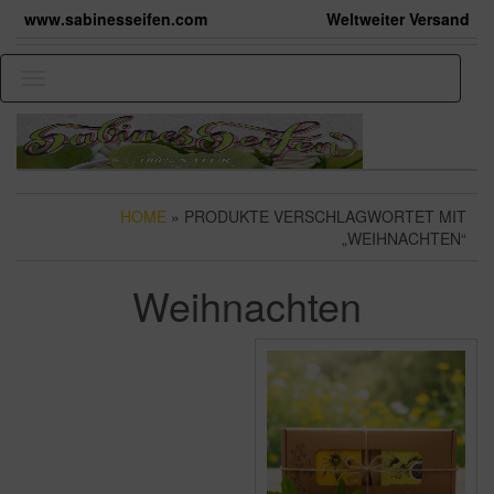
Skip
www.sabinesseifen.com
Weltweiter Versand
to
the
content
Toggle
navigation
HOME
» PRODUKTE VERSCHLAGWORTET MIT
„WEIHNACHTEN“
Weihnachten