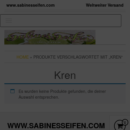
Skip
www.sabinesseifen.com
Weltweiter Versand
to
the
content
Toggle
navigation
HOME
» PRODUKTE VERSCHLAGWORTET MIT „KREN“
Kren
Es wurden keine Produkte gefunden, die deiner
Auswahl entsprechen.
ES B
0
WWW.SABINESSEIFEN.COM