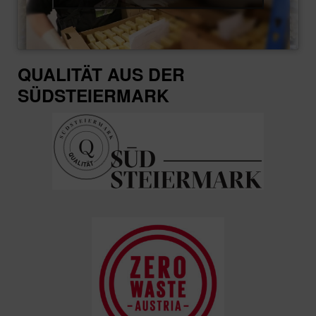
werden
QUALITÄT AUS DER
SÜDSTEIERMARK