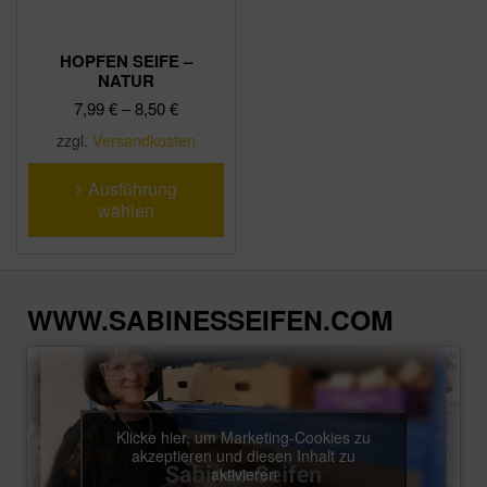
HOPFEN SEIFE –
NATUR
7,99
€
–
8,50
€
zzgl.
Versandkosten
Dieses
Ausführung
Produkt
wählen
weist
mehrere
Varianten
auf.
WWW.SABINESSEIFEN.COM
Die
Optionen
können
auf
der
Klicke hier, um Marketing-Cookies zu
akzeptieren und diesen Inhalt zu
Produktseite
aktivieren
gewählt