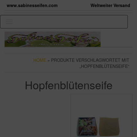
Skip
www.sabinesseifen.com
Weltweiter Versand
to
the
content
Toggle
navigation
HOME
» PRODUKTE VERSCHLAGWORTET MIT
„HOPFENBLÜTENSEIFE“
Hopfenblütenseife