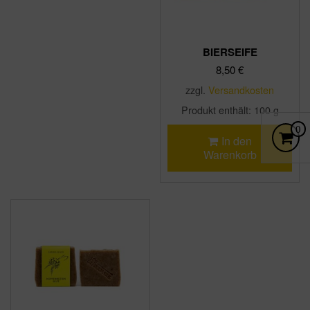
BIERSEIFE
8,50
€
zzgl.
Versandkosten
Produkt enthält: 100
g
ES B
0
In den
Warenkorb