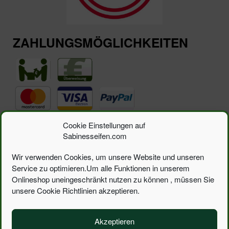
ZAHLUNGSMÖGLICHKEITEN
Suchen
Cookie Einstellungen auf
Suchen
nach:
Sabinesseifen.com
Wir verwenden Cookies, um unsere Website und unseren
Toggle
navigation
Service zu optimieren.Um alle Funktionen in unserem
Onlineshop uneingeschränkt nutzen zu können , müssen Sie
FOTOS, TEXTE, GESTALTUNG © 2026
unsere Cookie Richtlinien akzeptieren.
WWW.SABINESSEIFEN.COM
ARA 26510
Akzeptieren