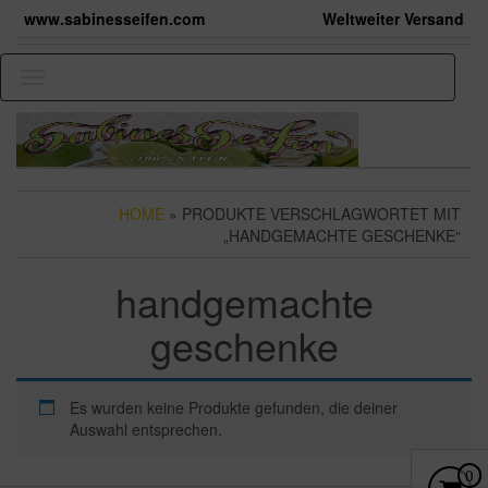
Skip
www.sabinesseifen.com
Weltweiter Versand
to
the
content
Toggle
navigation
HOME
» PRODUKTE VERSCHLAGWORTET MIT
„HANDGEMACHTE GESCHENKE“
handgemachte
geschenke
Es wurden keine Produkte gefunden, die deiner
Auswahl entsprechen.
ES B
0