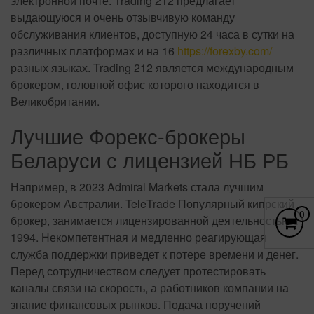
электронной почте. Trading 212 предлагает
выдающуюся и очень отзывчивую команду
обслуживания клиентов, доступную 24 часа в сутки на
различных платформах и на 16
https://forexby.com/
разных языках. Trading 212 является международным
брокером, головной офис которого находится в
Великобритании.
Лучшие Форекс-брокеры
Беларуси с лицензией НБ РБ
Например, в 2023 Admiral Markets стала лучшим
брокером Австралии. TeleTrade Популярный кипрский
ES B
0
брокер, занимается лицензированной деятельностью с
1994. Некомпетентная и медленно реагирующая
служба поддержки приведет к потере времени и денег.
Перед сотрудничеством следует протестировать
каналы связи на скорость, а работников компании на
знание финансовых рынков. Подача поручений